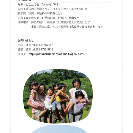
対象：どなたでも（0才から100才）
日時：週末の不定期イベント（チラシやメールでお知らせ）
参加費：実費（保険料や材料費など）
内容：食や農を楽しむ季節の会、野遊び、登山など
活動場所：井仁の棚田、龍頭峡（広島県安芸太田筒賀）など
太田川流域の森、がんす村農園（広島県廿日市市吉和）など
お問い合わせ
小田 理恵 tel:090-9125-2005
渡部 美和 tel:090-8710-5312
ブログ
http://yamanokurasienwahaha.blog.fc2.com/