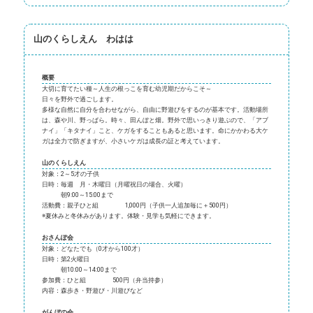
山のくらしえん わはは
概要
大切に育てたい種～人生の根っこを育む幼児期だからこそ～
日々を野外で過ごします。
多様な自然に自分を合わせながら、自由に野遊びをするのが基本です。活動場所
は、森や川、野っぱら。時々、田んぼと畑。野外で思いっきり遊ぶので、「アブ
ナイ」「キタナイ」こと、ケガをすることもあると思います。命にかかわる大ケ
ガは全力で防ぎますが、小さいケガは成長の証と考えています。
山のくらしえん
対象：2～5才の子供
日時：毎週 月・木曜日（月曜祝日の場合、火曜）
朝9:00～15:00まで
活動費：親子ひと組 1,000円（子供一人追加毎に＋500円）
※夏休みと冬休みがあります。体験・見学も気軽にできます。
おさんぽ会
対象：どなたでも（0才から100才）
日時：第2火曜日
朝10:00～14:00まで
参加費：ひと組 500円（弁当持参）
内容：森歩き・野遊び・川遊びなど
がんぼの会