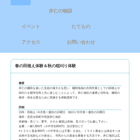
井仁の物語
イベント
たてもの
アクセス
お問い合わせ
春の田植え体験＆秋の稲刈り体験
概要
井仁の棚田を築いた先祖の偉大さを思い、棚田地域の共同作業としての田植えや
稲刈りを都市住民と共に楽しむことによって、井仁地区の連携と活性化、棚田の
維持・保全を図るために実施する体験講座です。
詳細
日時：田植え⇒6月第一週目の日曜日 稲刈り10月第一週目の日曜日
場所：安芸太田町中筒賀井仁地区
持参物：長ぐつ、軍手、タオル 服装は長袖、長ズボンでお越し下さい。
会費：一般1,500円（小中学生800円）当日受付にて
※トラスト基金500円（小中学生には不要）を含む。トラスト募金とは保全すべき
自然や文化財などの保全に、市民からの基金を募集する方法です。井仁地区は広